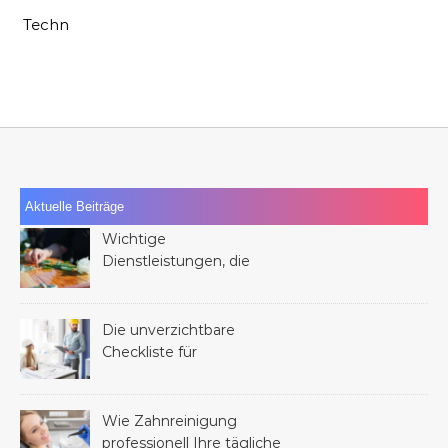
Techn
Aktuelle Beiträge
Wichtige
Dienstleistungen, die
Ihnen nach dem Verlust
eines Familienmitglieds
helfen können
Die unverzichtbare
Checkliste für
Dienstleistungen bei
jedem Bauprojekt
Wie Zahnreinigung
professionell Ihre tägliche