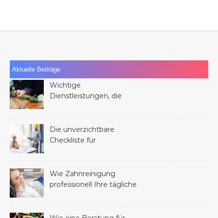
Aktuelle Beiträge
Wichtige
Dienstleistungen, die
Ihnen nach dem Verlust
eines Familienmitglieds
helfen können
Die unverzichtbare
Checkliste für
Dienstleistungen bei
jedem Bauprojekt
Wie Zahnreinigung
professionell Ihre tägliche
Mundhygiene verbessern
kann
Wie eine Beratung für