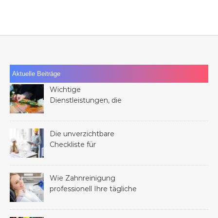
Aktuelle Beiträge
Wichtige
Dienstleistungen, die
Ihnen nach dem Verlust
eines Familienmitglieds
helfen können
Die unverzichtbare
Checkliste für
Dienstleistungen bei
jedem Bauprojekt
Wie Zahnreinigung
professionell Ihre tägliche
Mundhygiene verbessern
kann