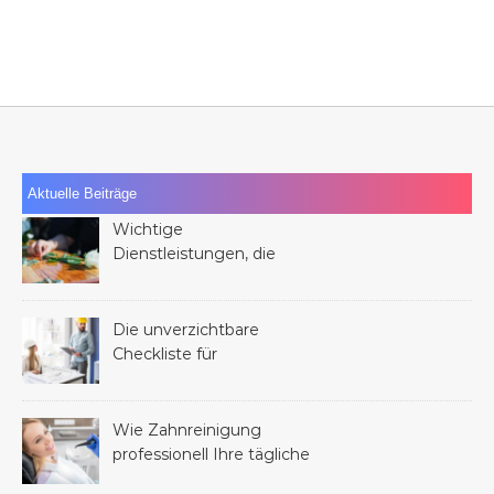
Aktuelle Beiträge
Wichtige
Dienstleistungen, die
Ihnen nach dem Verlust
eines Familienmitglieds
helfen können
Die unverzichtbare
Checkliste für
Dienstleistungen bei
jedem Bauprojekt
Wie Zahnreinigung
professionell Ihre tägliche
Mundhygiene verbessern