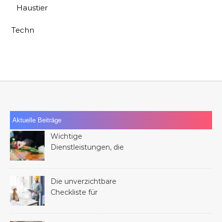
Haustier
Techn
Aktuelle Beiträge
Wichtige
Dienstleistungen, die
Ihnen nach dem Verlust
eines Familienmitglieds
helfen können
Die unverzichtbare
Checkliste für
Dienstleistungen bei
jedem Bauprojekt