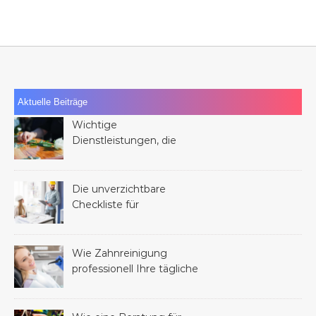
Aktuelle Beiträge
Wichtige
Dienstleistungen, die
Ihnen nach dem Verlust
eines Familienmitglieds
helfen können
Die unverzichtbare
Checkliste für
Dienstleistungen bei
jedem Bauprojekt
Wie Zahnreinigung
professionell Ihre tägliche
Mundhygiene verbessern
kann